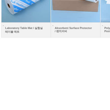
Laboratory Table Mat / 실험실
Absorbent Surface Protector
Poly
/ 벤치커버
Pro
테이블 매트