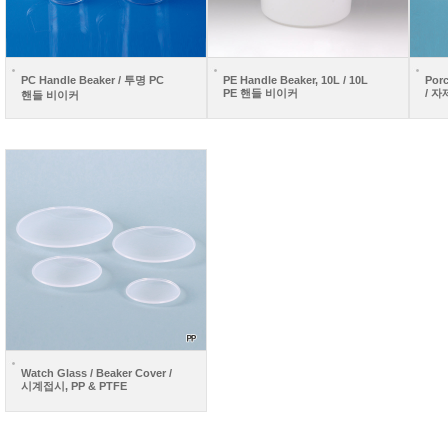
PC Handle Beaker / 투명 PC
PE Handle Beaker, 10L / 10L
Porc
PE 핸들 비이커
/ 
핸들 비이커
Watch Glass / Beaker Cover /
시계접시, PP & PTFE