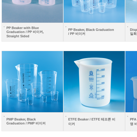
PP Beaker with Blue
PP Beaker, Black Graduation
Disp
Graduation / PP 비이커,
/ PP 비이커
일회
Straight Sided
PMP Beaker, Black
ETFE Beaker / ETFE 테프론 비
PFA
Graduation / PMP 비이커
이커
명 