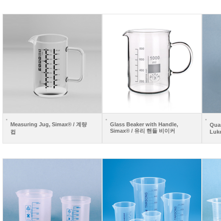
Measuring Jug, Simax® / 계량
Glass Beaker with Handle,
Qua
Simax® / 유리 핸들 비이커
컵
Luk