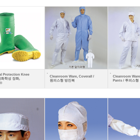
l Protection Knee
Cleanroom Ware, Coverall /
Cleanroom Ware,
 내화학성 장화,
원피스형 방진복
Pants / 투피스
®