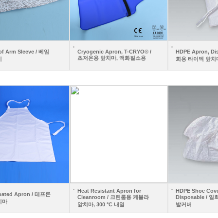
of Arm Sleeve / 베임
Cryogenic Apron, T-CRYO® /
HDPE Apron, Di
초저온용 앞치마, 액화질소용
시
회용 타이벡 앞치
Heat Resistant Apron for
HDPE Shoe Cove
oated Apron / 테프론
Cleanroom / 크린룸용 케블라
Disposable /
치마
앞치마, 300 °C 내열
발커버