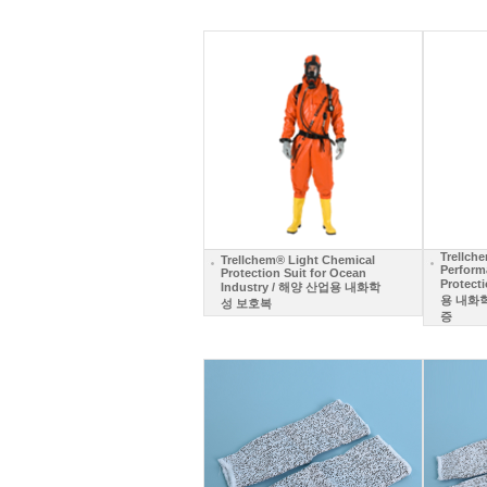
Trellch
Trellchem® Light Chemical
Perform
Protection Suit for Ocean
Protect
Industry / 해양 산업용 내화학
용 내화학
성 보호복
증