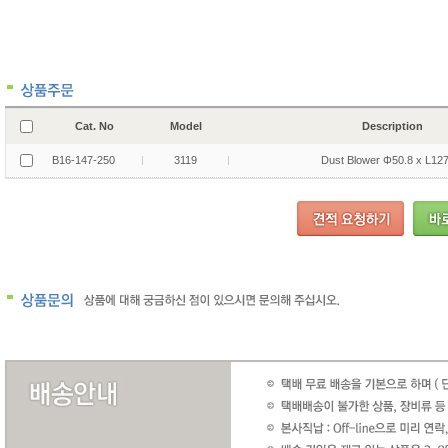
Cat. No
Model
Description
B16-147-250
3119
Dust Blower Φ50.8 x L1