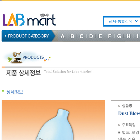
전체-통합검색
Dust Bl
■ 벌브 모
낼수 있음