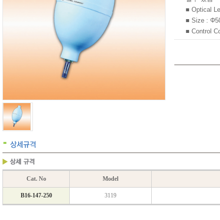
■ Optical L
■ Size : Φ
■ Control 