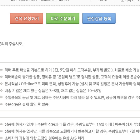
Anemometer Vane, 16mm 0.6 ~ 40 m/s
1/EA
소비자가 : 1,