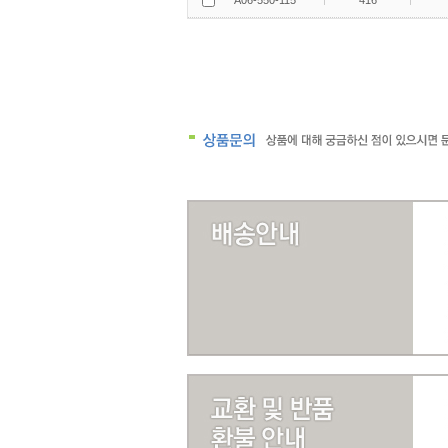
A06-550-115
416