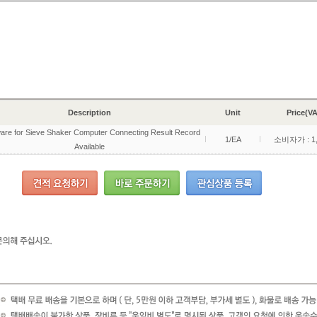
Description
Unit
Price(
are for Sieve Shaker Computer Connecting Result Record
1/EA
소비자가 : 1,
Available