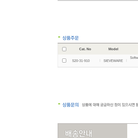
Cat. No
Model
Softw
S20-31-910
SIEVEWARE