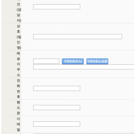
인
(담
당
자)
상
호
(법
인
명)
배
송
지
주
소
전
화
번
호
핸
드
폰
이
메
일