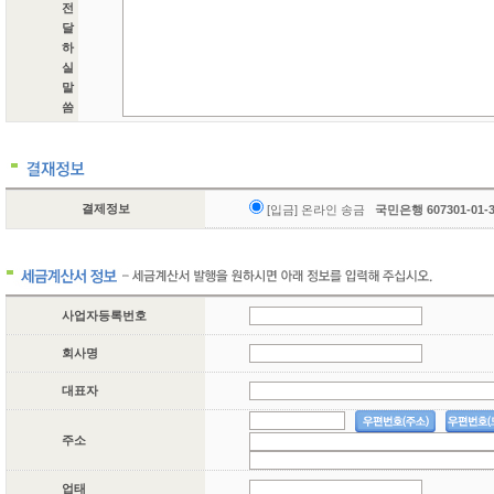
전
달
하
실
말
씀
결제정보
[입금] 온라인 송금
국민은행 607301-01
사업자등록번호
회사명
대표자
주소
업태