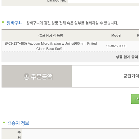
Catalog No.
(Cat No) 상품명
Model
단
(F03-137-480) Vacuum Microfiltration w Joint/Ø90mm, Fritted
953825-0090
Glass Base Set/1 L
상품 합계 금액 3
공급가액 3
수
취