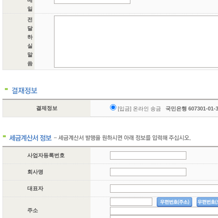
메
일
전
달
하
실
말
씀
결제정보
[입금] 온라인 송금
국민은행 607301-01
사업자등록번호
회사명
대표자
주소