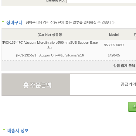
Catalog No.
(Cat No) 상품명
Model
단
(F03-137-470) Vacuum Microfiltration/Ø90mm/SUS Support Base
953805-0090
Set
(F03-132-571) Stopper Only/#10 Silicone/9/16
1420-05
상품 합계 금액 2
공급가액 2