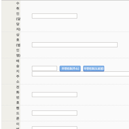
수
취
인
(담
당
자)
상
호
(법
인
명)
배
송
지
주
소
전
화
번
호
핸
드
폰
이