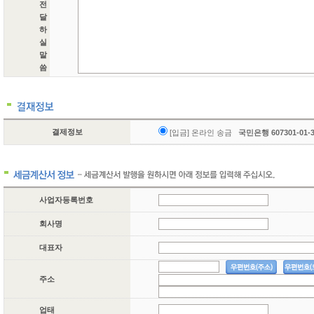
전
달
하
실
말
씀
결제정보
[입금] 온라인 송금
국민은행 607301-01
사업자등록번호
회사명
대표자
주소
업태