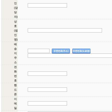
인
(담
당
자)
상
호
(법
인
명)
배
송
지
주
소
전
화
번
호
핸
드
폰
이
메
일