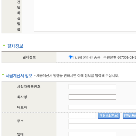
전
달
하
실
말
씀
결제정보
[입금] 온라인 송금
국민은행 607301-01
사업자등록번호
회사명
대표자
주소
업태