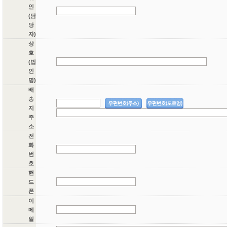
인
(담
당
자)
상
호
(법
인
명)
배
송
지
주
소
전
화
번
호
핸
드
폰
이
메
일