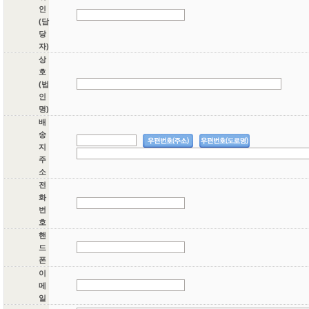
인
(담
당
자)
상
호
(법
인
명)
배
송
지
주
소
전
화
번
호
핸
드
폰
이
메
일