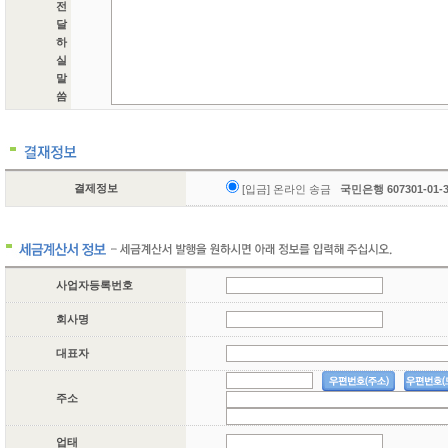
전
달
하
실
말
씀
결제정보
[입금] 온라인 송금
국민은행 607301-01
사업자등록번호
회사명
대표자
주소
업태