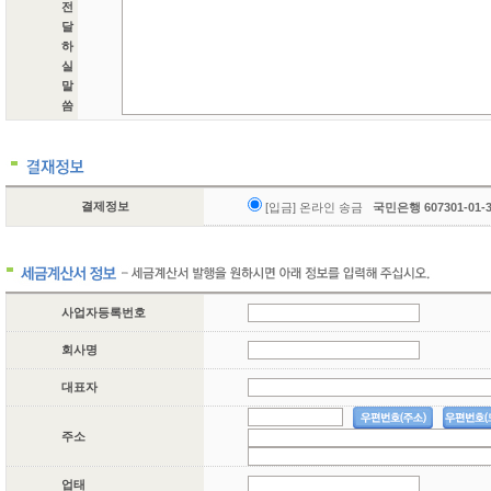
전
달
하
실
말
씀
결제정보
[입금] 온라인 송금
국민은행 607301-01
사업자등록번호
회사명
대표자
주소
업태