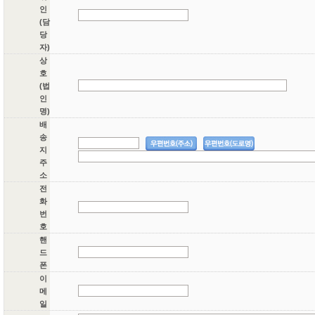
인
(담
당
자)
상
호
(법
인
명)
배
송
지
주
소
전
화
번
호
핸
드
폰
이
메
일