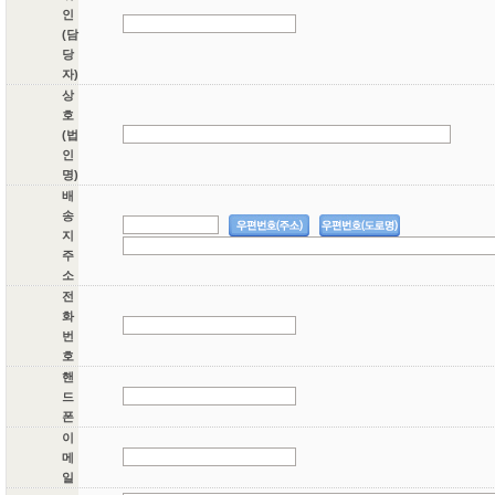
인
(담
당
자)
상
호
(법
인
명)
배
송
지
주
소
전
화
번
호
핸
드
폰
이
메
일