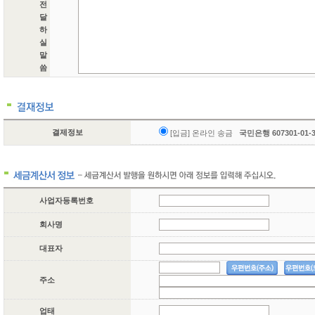
전
달
하
실
말
씀
결제정보
[입금] 온라인 송금
국민은행 607301-01
사업자등록번호
회사명
대표자
주소
업태