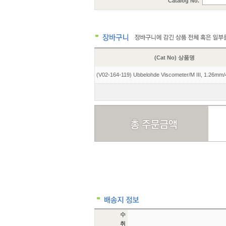
Catalog No.
(Cat No) 상품명
(V02-164-119) Ubbelohde Viscometer/M III, 1.26mm
수
취