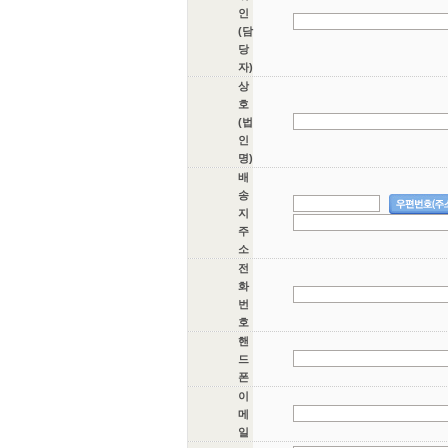
인
(담
당
자)
상
호
(법
인
명)
배
송
지
주
소
전
화
번
호
핸
드
폰
이
메
일