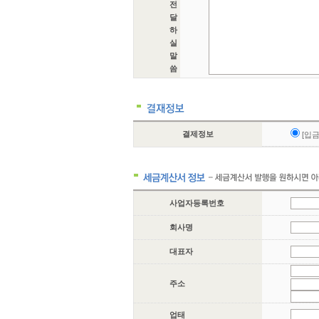
전
달
하
실
말
씀
결제정보
[입
사업자등록번호
회사명
대표자
주소
업태