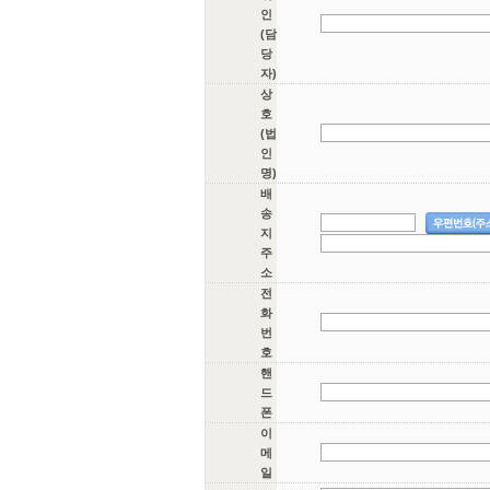
인
(담
당
자)
상
호
(법
인
명)
배
송
지
주
소
전
화
번
호
핸
드
폰
이
메
일