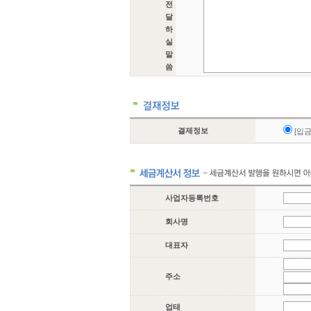
전
달
하
실
말
씀
결제정보
[입
사업자등록번호
회사명
대표자
주소
업태