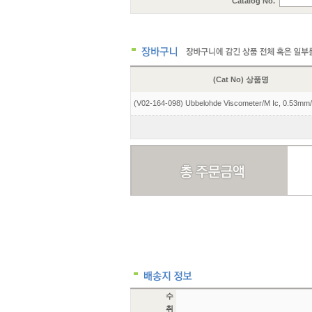
Catalog No.
(Cat No) 상품명
(V02-164-098) Ubbelohde Viscometer/M Ic, 0.53mm
수
취