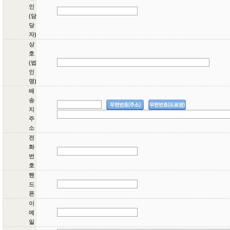
인
(담
당
자)
상
호
(법
인
명)
배
송
지
주
소
전
화
번
호
핸
드
폰
이
메
일