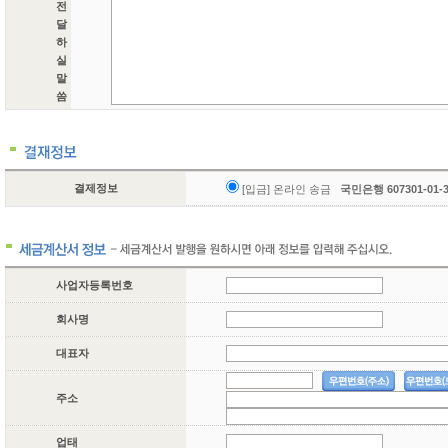
전
달
하
실
말
씀
결제정보
[입금] 온라인 송금
국민은행 607301-01
사업자등록번호
회사명
대표자
주소
업태