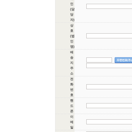
인
(담
당
자)
상
호
(법
인
명)
배
송
지
주
소
전
화
번
호
핸
드
폰
이
메
일