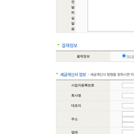
전
달
하
실
말
씀
결제정보
[입
사업자등록번호
회사명
대표자
주소
업태