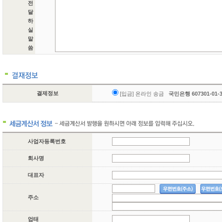
전
달
하
실
말
씀
결제정보
[입금] 온라인 송금
국민은행 607301-01
사업자등록번호
회사명
대표자
주소
업태