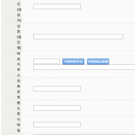
인
(담
당
자)
상
호
(법
인
명)
배
송
지
주
소
전
화
번
호
핸
드
폰
이
메
일