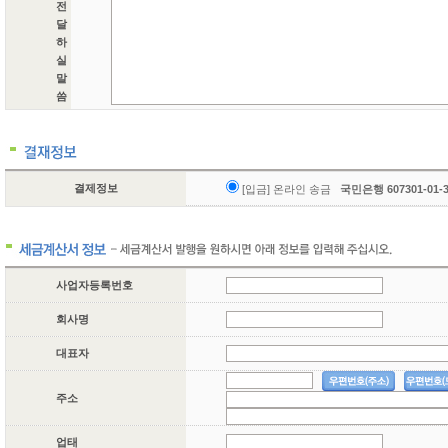
전
달
하
실
말
씀
결제정보
[입금] 온라인 송금
국민은행 607301-01
사업자등록번호
회사명
대표자
주소
업태