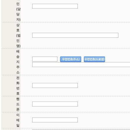
인
(담
당
자)
상
호
(법
인
명)
배
송
지
주
소
전
화
번
호
핸
드
폰
이
메
일