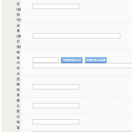
인
(담
당
자)
상
호
(법
인
명)
배
송
지
주
소
전
화
번
호
핸
드
폰
이
메
일