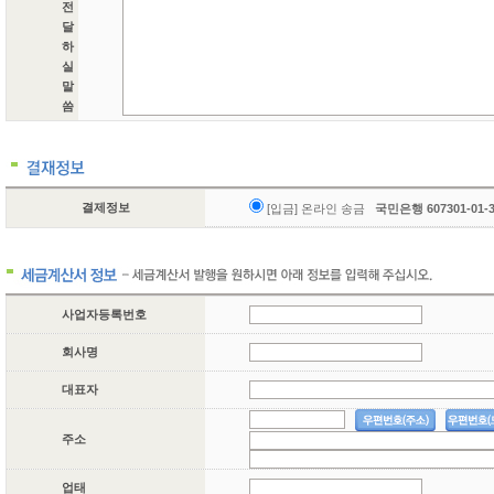
전
달
하
실
말
씀
결제정보
[입금] 온라인 송금
국민은행 607301-01
사업자등록번호
회사명
대표자
주소
업태